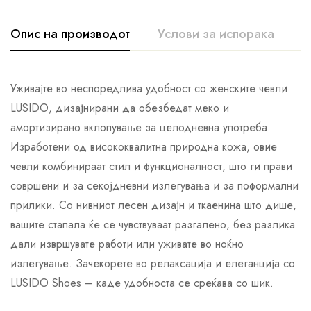
Опис на производот
Услови за испорака
К
Уживајте во неспоредлива удобност со женските чевли
LUSIDO, дизајнирани да обезбедат меко и
амортизирано вклопување за целодневна употреба.
Изработени од висококвалитна природна кожа, овие
чевли комбинираат стил и функционалност, што ги прави
совршени и за секојдневни излегувања и за поформални
прилики. Со нивниот лесен дизајн и ткаенина што дише,
вашите стапала ќе се чувствуваат разгалено, без разлика
дали извршувате работи или уживате во ноќно
излегување. Зачекорете во релаксација и елеганција со
LUSIDO Shoes – каде удобноста се среќава со шик.