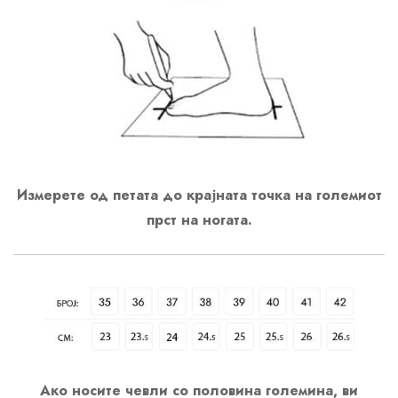
Измерете од петата до крајната точка на големиот
прст на ногата.
Ако носите чевли со половина големина, ви