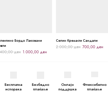
алентино Бордо Лаковани
Селин Кремасти Сандали
евли
2.000,00
ден
700,00
ден
.400,00
ден
1.000,00
ден
Бесплатна
Безбедно
Онлајн
Флексибилно
испорака
плаќање
поддршка
плаќање