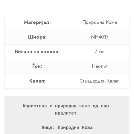
Материјал:
Природна Кожа
Шифра:
NH4017
Висина на штикла:
7 cm
Ѓон:
Неолит
Калап:
Стандарден Калап
Користена е природна кожа од прв 
квалитет.
Лице: Природна Кожа