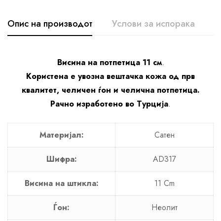
Опис на производот
Услови за испорака
К
Висина на потпетица 11 см
.
Користена е увозна вештачка кожа од прв
квалитет, челичен ѓон и челична потпетица.
Рачно изработено во Турција
.
Материјал:
Сатен
Шифра:
AD317
Висина на штикла:
11 Cm
Ѓон:
Неолит