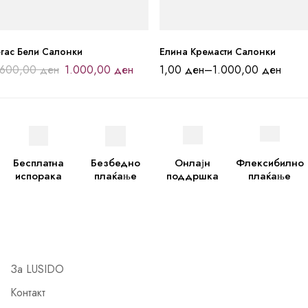
гас Бели Салонки
Елина Кремасти Салонки
.600,00
ден
1.000,00
ден
1,00
ден
–
1.000,00
ден
Бесплатна
Безбедно
Онлајн
Флексибилно
испорака
плаќање
поддршка
плаќање
За LUSIDO
Контакт