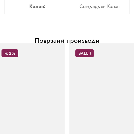
Калап:
Стандарден Калап
Поврзани производи
-62%
SALE !