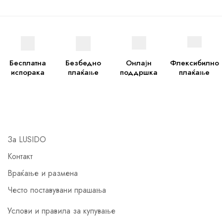
Бесплатна
Безбедно
Онлајн
Флексибилно
испорака
плаќање
поддршка
плаќање
За LUSIDO
Контакт
Враќање и размена
Често поставувани прашања
Услови и правила за купување