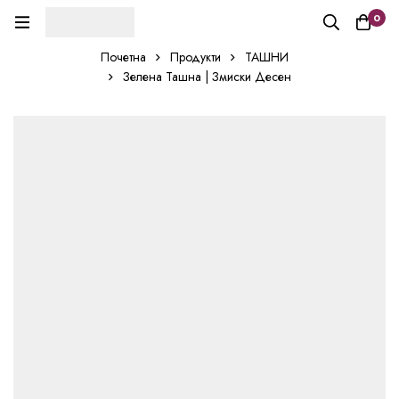
0
Почетна
Продукти
ТАШНИ
Зелена Ташна | Змиски Десен