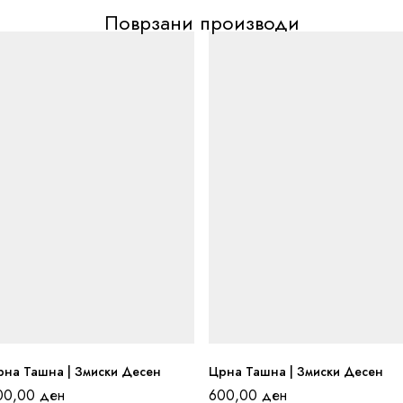
Поврзани производи
рна Ташна | Змиски Десен
Црна Ташна | Змиски Десен
00,00
ден
600,00
ден