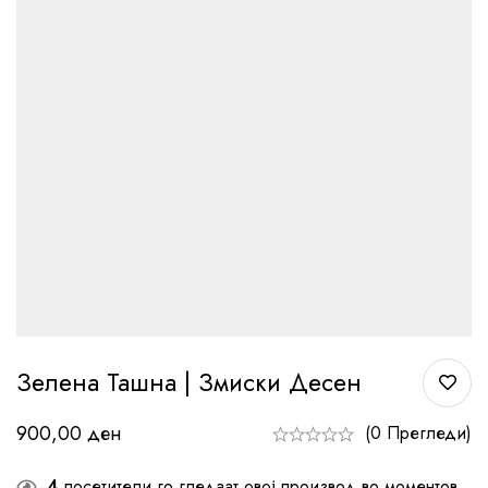
Зелена Ташна | Змиски Десен
900,00
ден
(0 Прегледи)
4
посетители го гледаат овој производ во моментов