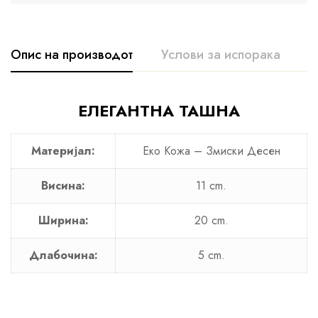
Опис на производот
Услови за испорака
К
ЕЛЕГАНТНА ТАШНА
Материјал:
Еко Кожа – Змиски Десен
Висина:
11 cm.
Ширина:
20 cm.
Длабочина:
5 cm.