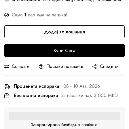
Само
1
пар има на залиха!
Додај во кошница
Купи Сега
Compare
Постави прашање
Сподели
Проценета испорака:
08 - 10 Авг, 2026
Бесплатна испорака
за нарачки над 3.000 MKD
Загарантирано безбедно плаќање!