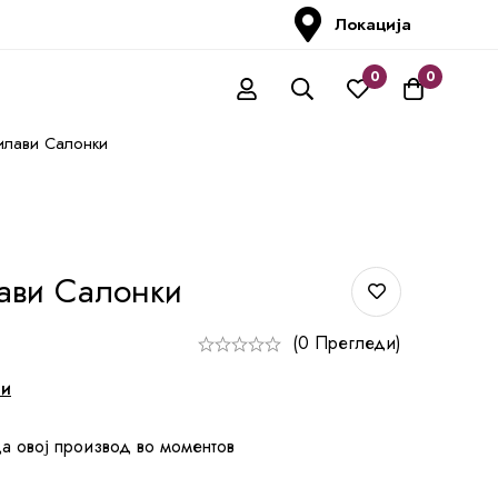
Локација
0
0
илави Салонки
ави Салонки
(0 Прегледи)
ни
а овој производ во моментов