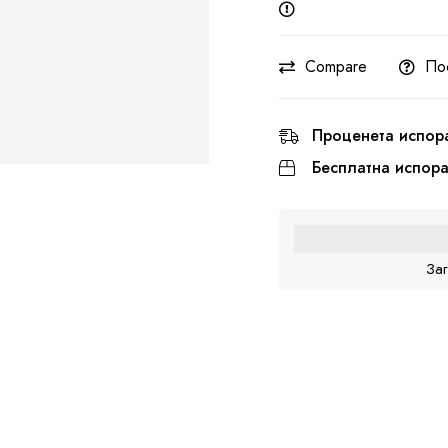
Compare
По
Проценета испор
Бесплатна испор
За