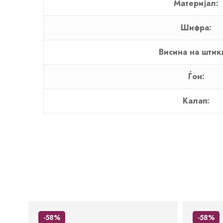
Материјал:
Шифра:
Висина на штик
Ѓон:
Калап:
-58%
-58%