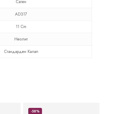
Сатен
AD317
11 Cm
Неолит
Стандарден Калап
-58%