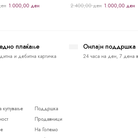
ден
1.000,00
ден
2.400,00
ден
1.000,00
ден
едно плаќање
Онлајн поддршка
дитна и дебитна картичка
24 часа на ден, 7 дена 
а купување
Поддршка
ност
Продавници
ње
На Големо