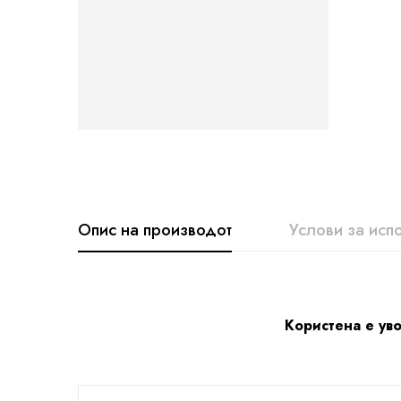
Опис на производот
Услови за исп
Користена е уво