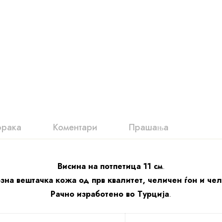
орака
Коментари
Прашања
Висина на потпетица 11 см
.
зна вештачка кожа од прв квалитет, челичен ѓон и че
Рачно изработено во Турција
.