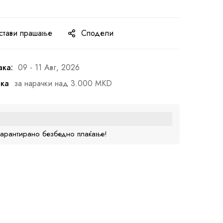
стави прашање
Сподели
ака:
09 - 11 Авг, 2026
ака
за нарачки над 3.000 MKD
гарантирано безбедно плаќање!