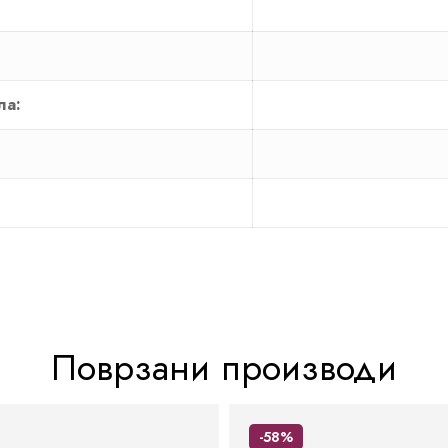
ла:
Поврзани производи
-58%