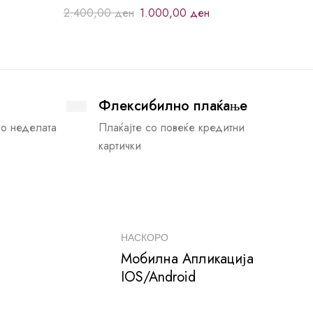
2.400,00
ден
1.000,00
ден
Флексибилно плаќање
во неделата
Плаќајте со повеќе кредитни
картички
НАСКОРО
Мобилна Апликација
IOS/Android