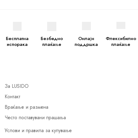
Бесплатна
Безбедно
Онлајн
Флексибилно
испорака
плаќање
поддршка
плаќање
За LUSIDO
Контакт
Враќање и размена
Често поставувани прашања
Услови и правила за купување