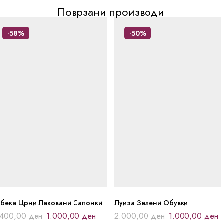
Поврзани производи
-58%
-50%
ебека Црни Лаковани Салонки
Луиза Зелени Обувки
.400,00
ден
1.000,00
ден
2.000,00
ден
1.000,00
ден