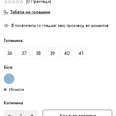
(0 Прегледи)
Табела на големини
5
посетители го гледаат овој производ во моментов
Големина
:
36
37
38
39
40
41
Боја
:
Исчисти
Количина
Додај во кошница