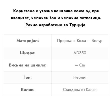
Користена е увозна вештачка кожа од прв
квалитет, челичен ѓон и челична потпетица.
Рачно изработено во Турција
.
Материјал:
Природна Кожа – Велур
Шифра:
AD350
Висина на штикла:
– Cm
Ѓон:
Неолит
Калап:
Стандарден Калап