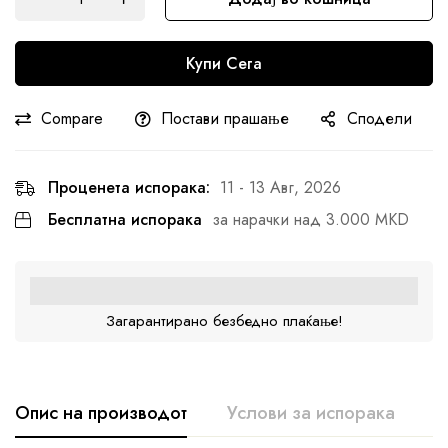
Купи Сега
Compare
Постави прашање
Сподели
Проценета испорака:
11 - 13 Авг, 2026
Бесплатна испорака
за нарачки над 3.000 MKD
Загарантирано безбедно плаќање!
Опис на производот
Услови за испорака
К