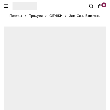
0
Почетна
Продукти
ОБУВКИ
Зета Сини Балетанки