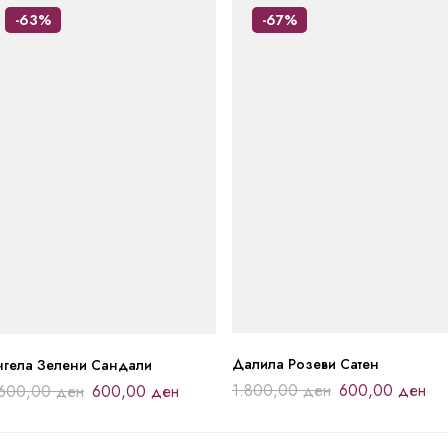
-63%
-67%
Далила Розеви Сатен
нгела Зелени Сандали
1.800,00
ден
600,00
ден
.600,00
ден
600,00
ден