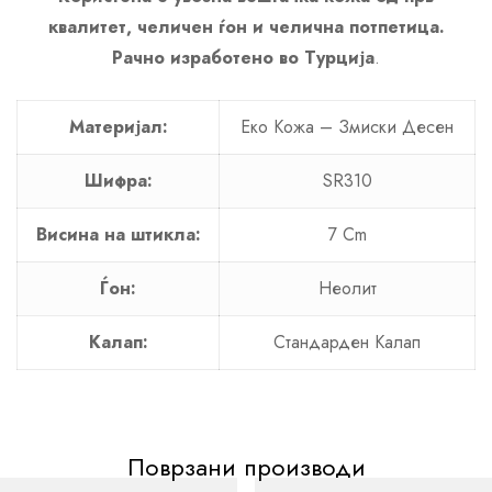
квалитет, челичен ѓон и челична потпетица.
Рачно изработено во Турција
.
Материјал:
Еко Кожа – Змиски Десен
Шифра:
SR310
Висина на штикла:
7 Cm
Ѓон:
Неолит
Калап:
Стандарден Калап
Поврзани производи