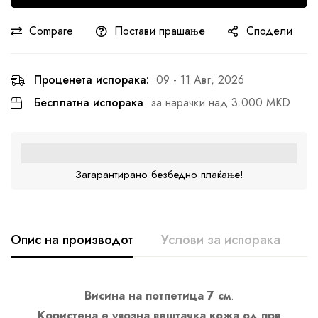
Compare
Постави прашање
Сподели
Проценета испорака:
09 - 11 Авг, 2026
Бесплатна испорака
за нарачки над 3.000 MKD
Загарантирано безбедно плаќање!
Опис на производот
Услови за испорака
К
Висина на потпетица 7 см
.
Користена е увозна вештачка кожа од прв