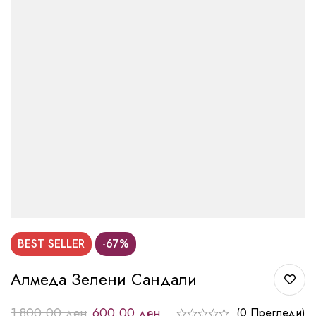
BEST
SELLER
-67%
Алмеда Зелени Сандали
1.800,00
ден
600,00
ден
(0 Прегледи)