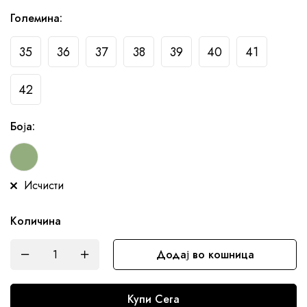
Десен
Големина
:
35
36
37
38
39
40
41
42
Боја
:
Исчисти
Количина
Додај во кошница
Купи Сега