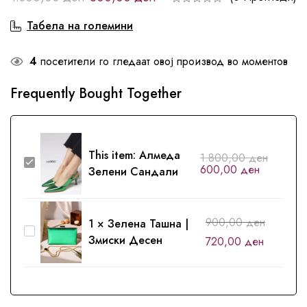
Табела на големини
4
посетители го гледаат овој производ во моментов
Frequently Bought Together
This item:
Алмеда
1.800,00
ден
Алмеда
600,00
ден
Зелени Сандали
Зелени
Сандали
900,00
ден
1
×
Зелена Ташна |
Зелена
Змиски Десен
720,00
ден
Ташна
|
Змиски