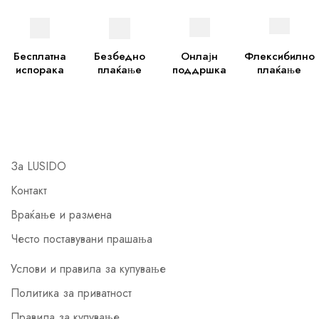
Бесплатна
Безбедно
Онлајн
Флексибилно
испорака
плаќање
поддршка
плаќање
За LUSIDO
Контакт
Враќање и размена
Често поставувани прашања
Услови и правила за купување
Политика за приватност
Правила за купување