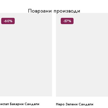
Поврзани производи
-60%
-57%
ристал Бакарни Сандали
Неро Зелени Сандали