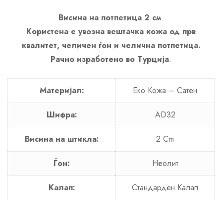
Висина на потпетица 2 см
.
Користена е увозна вештачка кожа од прв
квалитет, челичен ѓон и челична потпетица.
Рачно изработено во Турција
.
Материјал:
Еко Кожa – Сатен
Шифра:
AD32
Висина на штикла:
2 Cm
Ѓон:
Неолит
Калап:
Стандарден Калап