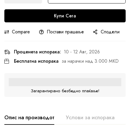
Купи Сега
Compare
Постави прашање
Сподели
Проценета испорака:
10 - 12 Авг, 2026
Бесплатна испорака
за нарачки над 3.000 MKD
Загарантирано безбедно плаќање!
Опис на производот
Услови за испорака
К