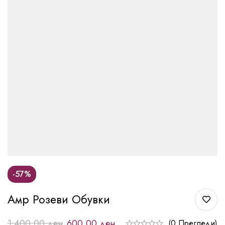
-57%
Амр Розеви Обувки
1.400,00
ден
600,00
ден
(0 Прегледи)