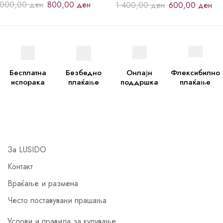
.000,00
ден
800,00
ден
1.400,00
ден
600,00
ден
Бесплатна
Безбедно
Онлајн
Флексибилно
испорака
плаќање
поддршка
плаќање
За LUSIDO
Контакт
Враќање и размена
Често поставувани прашања
Услови и правила за купување