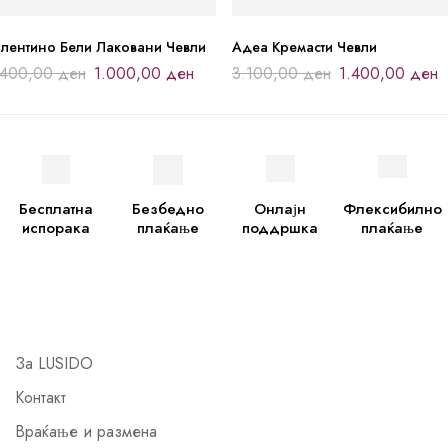
алентино Бели Лаковани Чевли
Адеа Кремасти Чевли
.400,00
ден
1.000,00
ден
3.100,00
ден
1.400,00
ден
Бесплатна
Безбедно
Онлајн
Флексибилно
испорака
плаќање
поддршка
плаќање
За LUSIDO
Контакт
Враќање и размена