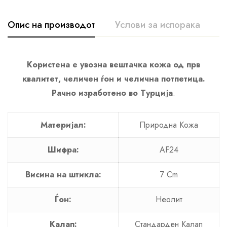
Опис на производот
Услови за испорака
К
Користена е увозна вештачка кожа од прв
квалитет, челичен ѓон и челична потпетица.
Рачно изработено во Турција
.
Материјал:
Природна Кожа
Шифра:
AF24
Висина на штикла:
7 Cm
Ѓон:
Неолит
Калап:
Стандарден Калап