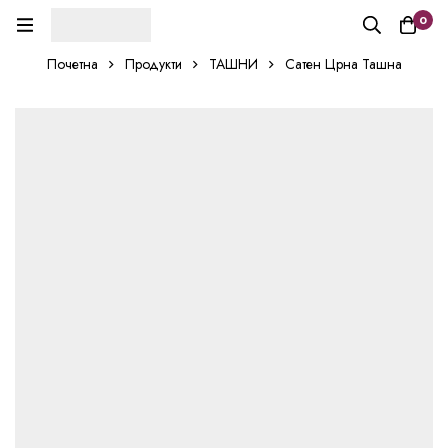
0
Почетна
Продукти
ТАШНИ
Сатен Црна Ташна