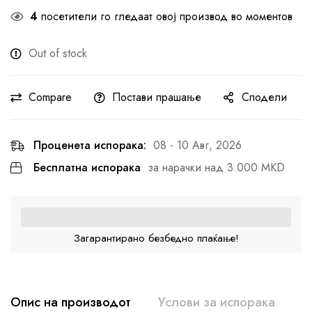
4
посетители го гледаат овој производ во моментов
Out of stock
Compare
Постави прашање
Сподели
Проценета испорака:
08 - 10 Авг, 2026
Бесплатна испорака
за нарачки над 3.000 MKD
Загарантирано безбедно плаќање!
Опис на производот
Услови за испорака
К