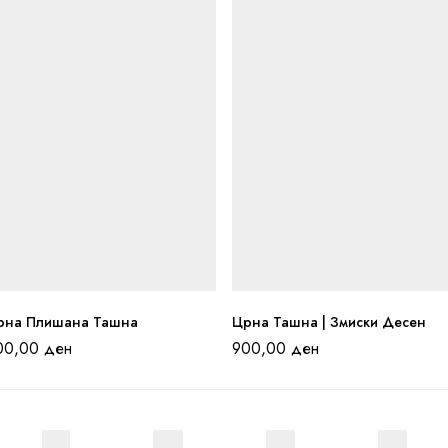
рна Плишана Ташна
Црна Ташна | Змиски Десен
00,00
ден
900,00
ден