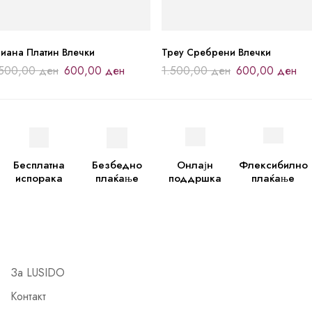
лиана Платин Влечки
Треу Сребрени Влечки
.500,00
ден
600,00
ден
1.500,00
ден
600,00
ден
Бесплатна
Безбедно
Онлајн
Флексибилно
испорака
плаќање
поддршка
плаќање
За LUSIDO
Контакт