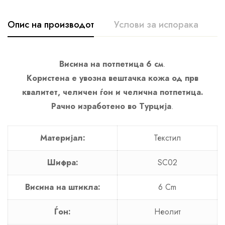
Опис на производот
Услови за испорака
К
Висина на потпетица 6 см
.
Користена е увозна вештачка кожа од прв
квалитет, челичен ѓон и челична потпетица.
Рачно изработено во Турција
.
Материјал:
Текстил
Шифра:
SC02
Висина на штикла:
6 Cm
Ѓон:
Неолит