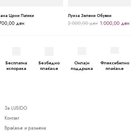
иана Црни Патики
Луиза Зелени Обувки
.700,00
ден
2.000,00
ден
1.000,00
ден
Бесплатна
Безбедно
Онлајн
Флексибилно
испорака
плаќање
поддршка
плаќање
За LUSIDO
Контакт
Враќање и размена