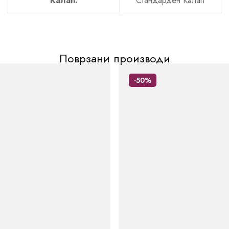
Калап:
Стандарден Калап
Поврзани производи
-50%