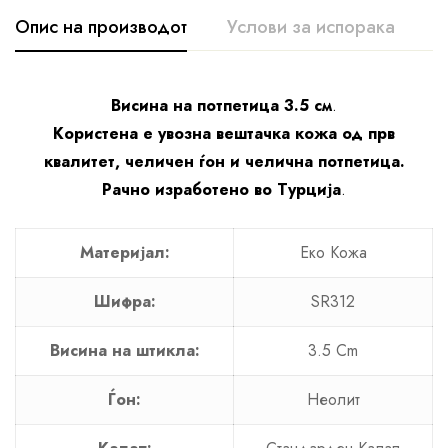
Опис на производот
Услови за испорака
К
Висина на потпетица 3.5 см
.
Користена е увозна вештачка кожа од прв
квалитет, челичен ѓон и челична потпетица.
Рачно изработено во Турција
.
Материјал:
Еко Кожа
Шифра:
SR312
Висина на штикла:
3.5 Cm
Ѓон:
Неолит