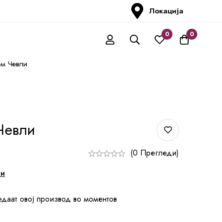
Локација
0
0
ем Чевли
Чевли
(0 Прегледи)
ни
едаат овој производ во моментов