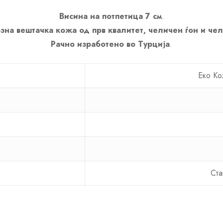
Висина на потпетица 7 см
.
зна вештачка кожа од прв квалитет, челичен ѓон и че
Рачно изработено во Турција
.
Еко Ко
Ста