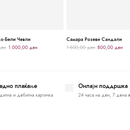
о-Бели Чевли
Самара Розеви Сандали
ден
1.000,00
ден
1.600,00
ден
800,00
ден
едно плаќање
Онлајн поддршка
дитна и дебитна картичка
24 часа на ден, 7 дена 