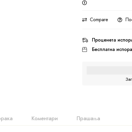
Compare
По
Проценета испор
Бесплатна испор
За
орака
Коментари
Прашања