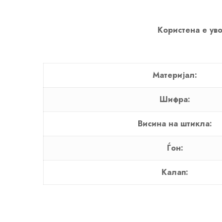
Користена е уво
Материјал:
Шифра:
Висина на штикла:
Ѓон:
Калап: