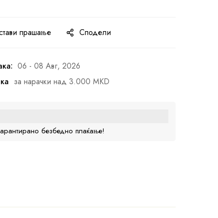
стави прашање
Сподели
ака:
06 - 08 Авг, 2026
ака
за нарачки над 3.000 MKD
гарантирано безбедно плаќање!