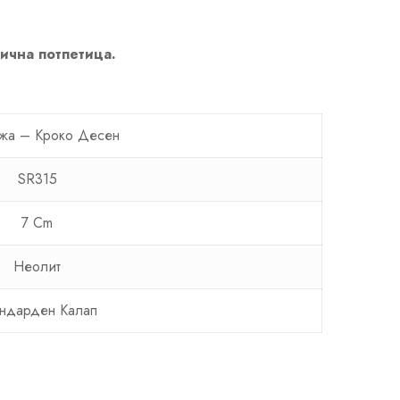
лична потпетица.
жа – Кроко Десен
SR315
7 Cm
Неолит
ндарден Калап