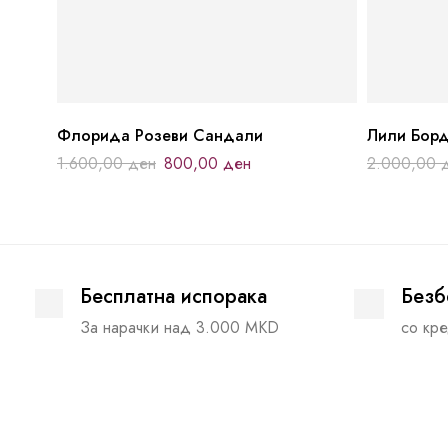
Флорида Розеви Сандали
Лили Борд
1.600,00
ден
800,00
ден
2.000,00
Бесплатна испорака
Безб
За нарачки над 3.000 MKD
со кре