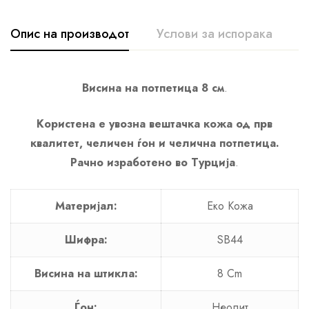
Опис на производот
Услови за испорака
К
Висина на потпетица 8 см
.
Користена е увозна вештачка кожа од прв
квалитет, челичен ѓон и челична потпетица.
Рачно изработено во Турција
.
Материјал:
Еко Кожа
Шифра:
SB44
Висина на штикла:
8 Cm
Ѓон:
Неолит