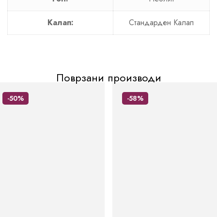
Калап:
Стандарден Калап
Поврзани производи
-50%
-58%