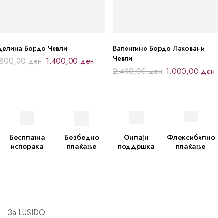
делина Бордо Чевли
Валентино Бордо Лаковани
Чевли
.800,00
ден
1.400,00
ден
2.400,00
ден
1.000,00
ден
Бесплатна
Безбедно
Онлајн
Флексибилно
испорака
плаќање
поддршка
плаќање
За LUSIDO