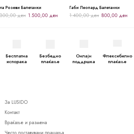
та Розеви Балетанки
Габи Леопард Балетанки
.300,00
ден
1.500,00
ден
1.400,00
ден
800,00
ден
Бесплатна
Безбедно
Онлајн
Флексибилно
испорака
плаќање
поддршка
плаќање
За LUSIDO
Контакт
Враќање и размена
Често поставувани прашања