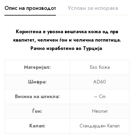
Опис на производот
Услови за испорака
К
Користена е увозна вештачка кожа од прв
квалитет, челичен ѓон и челична потпетица.
Рачно изработено во Турција
.
Материјал:
Еко Кожa
Шифра:
AD60
Висина на штикла:
– Cm
Ѓон:
Неолит
Калап:
Стандарден Калап