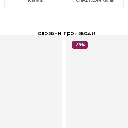
Калап:
Стандарден Калап
Поврзани производи
-38%