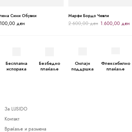
елена Сини Обувки
Марфи Бордо Чевли
.100,00
ден
2.600,00
ден
1.600,00
ден
Бесплатна
Безбедно
Онлајн
Флексибилно
испорака
плаќање
поддршка
плаќање
За LUSIDO
Контакт
Враќање и размена