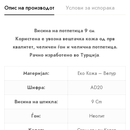
Опис на производот
Услови за испорака
A
Висина на потпетица 9 см
.
Користена е увозна вештачка кожа од прв
квалитет, челичен ѓон и челична потпетица.
Рачно изработено во Турција
.
Материјал:
Еко Кожа – Велур
Шифра:
AD20
Висина на штикла:
9 Cm
Ѓон:
Неолит