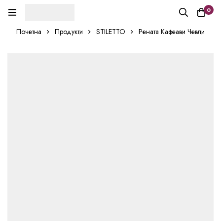
0
Почетна
Продукти
STILETTO
Рената Кафеави Чевли