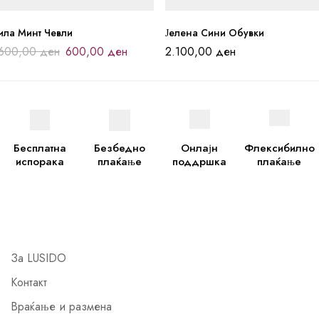
ила Минт Чевли
Јелена Сини Обувки
.600,00
ден
600,00
ден
2.100,00
ден
Бесплатна
Безбедно
Онлајн
Флексибилно
испорака
плаќање
поддршка
плаќање
За LUSIDO
Контакт
Враќање и размена