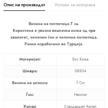
Опис на производот
Услови за испорака
К
Висина на потпетица 7 см
.
Користена е увозна вештачка кожа од прв
квалитет, челичен ѓон и челична потпетица.
Рачно изработено во Турција
.
Материјал:
Еко Кожа
Шифра:
SR304
Висина на штикла:
7 Cm
Ѓон:
Неолит
Калап:
Стандарден Калап