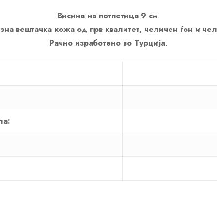
Висина на потпетица 9 см
.
зна вештачка кожа од прв квалитет, челичен ѓон и че
Рачно изработено во Турција
.
ла: