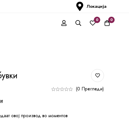
Локација
0
0
увки
(0 Прегледи)
ни
едаат овој производ во моментов