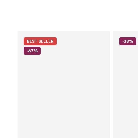
BEST
SELLER
-38%
-67%