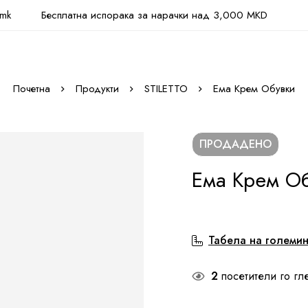
.mk
Бесплатна испорака за нарачки над 3,000 MKD
Почетна
Продукти
STILETTO
Ема Крем Обувки
ПРОДАДЕНО
Ема Крем Об
Табела на големи
2
посетители го гл