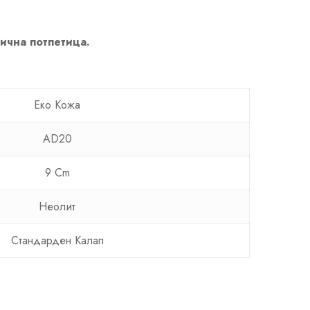
лична потпетица.
Еко Кожа
AD20
9 Cm
Неолит
Стандарден Калап