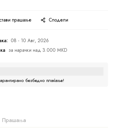
стави прашање
Сподели
ака:
08 - 10 Авг, 2026
ака
за нарачки над 3.000 MKD
гарантирано безбедно плаќање!
Прашања