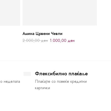
Амина Црвени Чевли
2.000,00
ден
1.000,00
ден
Флексибилно плаќање
во неделата
Плаќајте со повеќе кредитни
картички