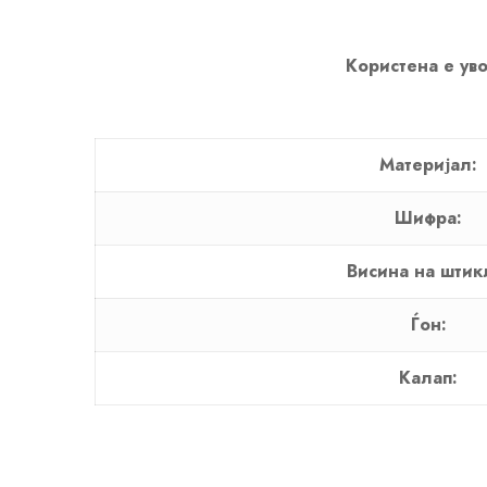
Користена е уво
Материјал:
Шифра:
Висина на штик
Ѓон:
Калап: