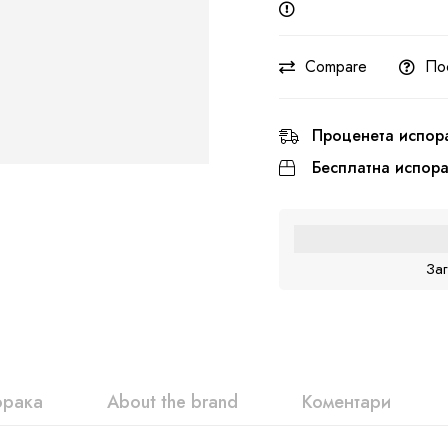
Compare
По
Проценета испор
Бесплатна испор
За
орака
About the brand
Коментари