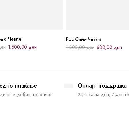
рдо Чевли
Рос Сини Чевли
ден
1.600,00
ден
1.800,00
ден
600,00
ден
едно плаќање
Онлајн поддршка
дитна и дебитна картичка
24 часа на ден, 7 дена 