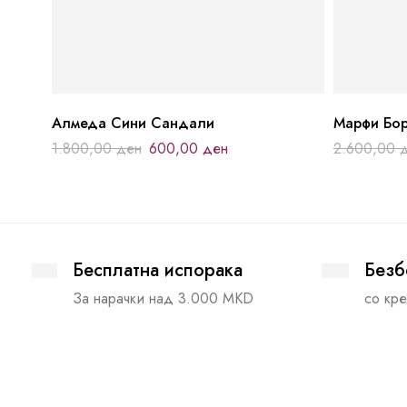
Алмеда Сини Сандали
Марфи Бо
1.800,00
ден
600,00
ден
2.600,00
Бесплатна испорака
Безб
За нарачки над 3.000 MKD
со кре