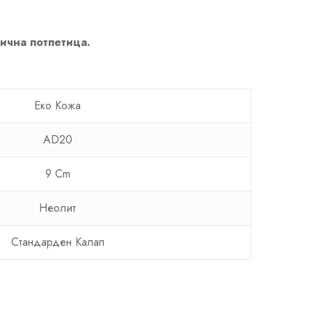
лична потпетица.
Еко Кожа
AD20
9 Cm
Неолит
Стандарден Калап