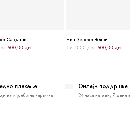
ини Сандали
Нел Зелени Чевли
ен
600,00
ден
1.600,00
ден
600,00
ден
едно плаќање
Онлајн поддршка
дитна и дебитна картичка
24 часа на ден, 7 дена 