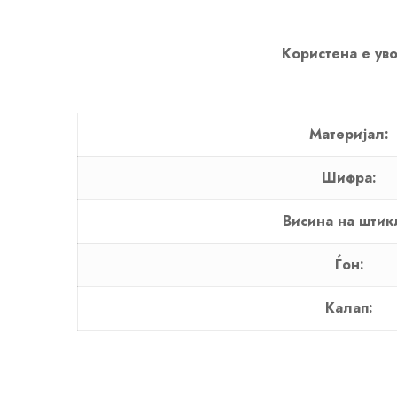
Користена е уво
Материјал:
Шифра:
Висина на штик
Ѓон:
Калап: