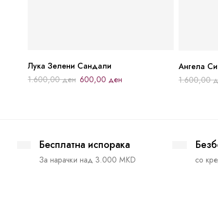
Лука Зелени Сандали
Ангела С
1.600,00
ден
600,00
ден
1.600,00
д
Бесплатна испорака
Безб
За нарачки над 3.000 MKD
со кре