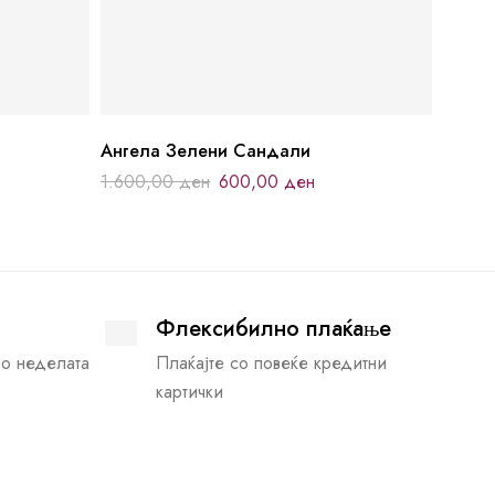
Ангела Зелени Сандали
1.600,00
ден
600,00
ден
Флексибилно плаќање
во неделата
Плаќајте со повеќе кредитни
картички