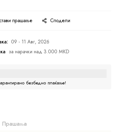
стави прашање
Сподели
ака:
09 - 11 Авг, 2026
ака
за нарачки над 3.000 MKD
гарантирано безбедно плаќање!
Прашања