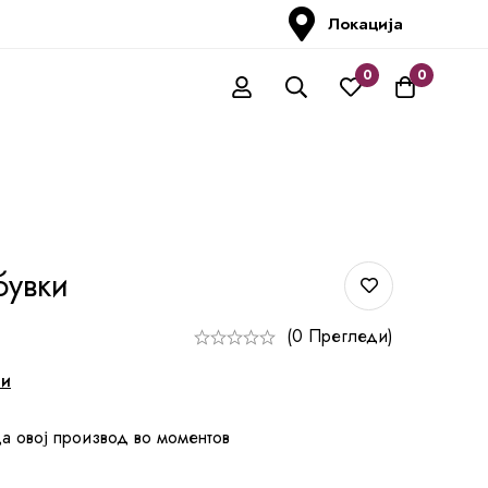
Локација
0
0
бувки
(0 Прегледи)
ни
а овој производ во моментов