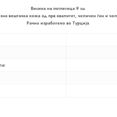
Висина на потпетица 9 см
.
зна вештачка кожа од прв квалитет, челичен ѓон и че
Рачно изработено во Турција
.
ла: