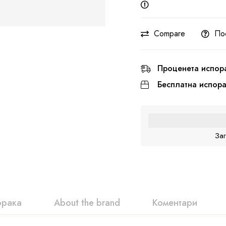
Compare
По
Проценета испор
Бесплатна испор
За
орака
About the brand
Коментари