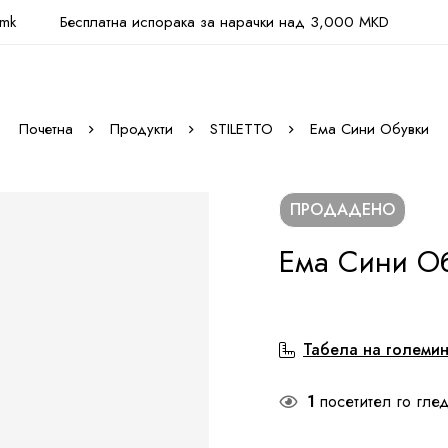
.mk
Бесплатна испорака за нарачки над 3,000 MKD
Почетна
Продукти
STILETTO
Ема Сини Обувки
ПРОДАДЕНО
Ема Сини О
Табела на големи
1
посетител го глед