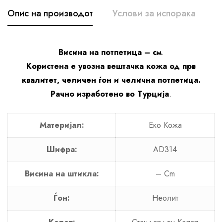
Опис на производот
Услови за испорака
К
Висина на потпетица – см
.
Користена е увозна вештачка кожа од прв
квалитет, челичен ѓон и челична потпетица.
Рачно изработено во Турција
.
Материјал:
Еко Кожа
Шифра:
AD314
Висина на штикла:
– Cm
Ѓон:
Неолит