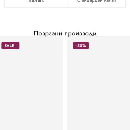
Калап:
Стандарден Калап
Поврзани производи
SALE !
-35%