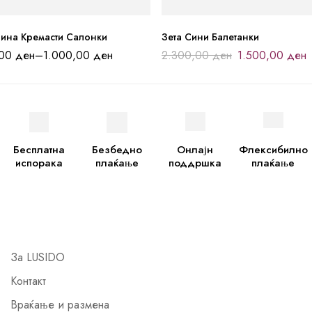
лина Кремасти Салонки
Зета Сини Балетанки
,00
ден
–
1.000,00
ден
2.300,00
ден
1.500,00
ден
Бесплатна
Безбедно
Онлајн
Флексибилно
испорака
плаќање
поддршка
плаќање
За LUSIDO
Контакт
Враќање и размена