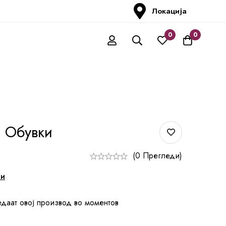
Локација
0
0
 Обувки
(0 Прегледи)
ни
едаат овој производ во моментов