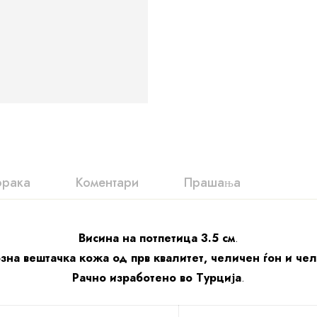
орака
Коментари
Прашања
Висина на потпетица 3.5 см
.
зна вештачка кожа од прв квалитет, челичен ѓон и че
Рачно изработено во Турција
.