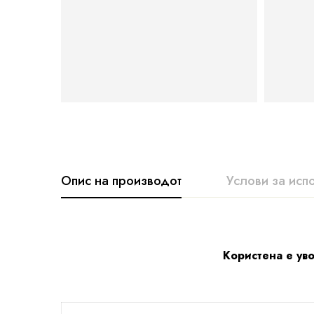
Опис на производот
Услови за исп
Користена е уво