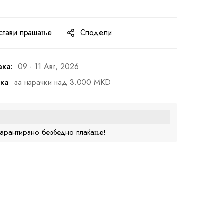
стави прашање
Сподели
ака:
09 - 11 Авг, 2026
ака
за нарачки над 3.000 MKD
гарантирано безбедно плаќање!