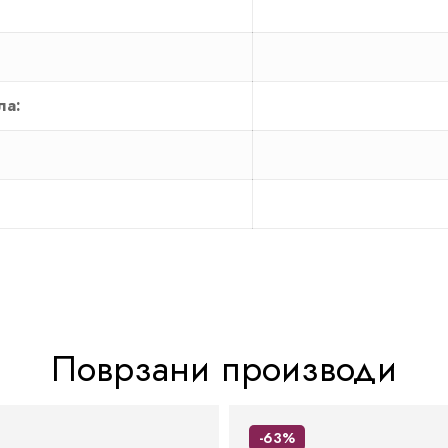
ла:
Поврзани производи
-63%