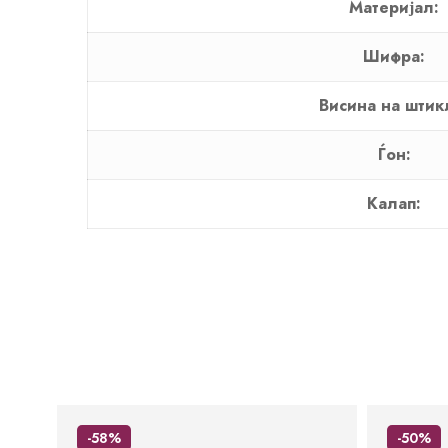
Материјал:
Шифра:
Висина на штик
Ѓон:
Калап:
-58%
-50%