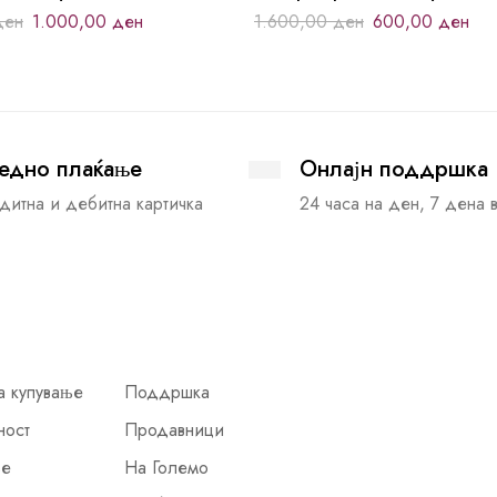
ден
1.000,00
ден
1.600,00
ден
600,00
ден
едно плаќање
Онлајн поддршка
дитна и дебитна картичка
24 часа на ден, 7 дена 
а купување
Поддршка
ност
Продавници
ње
На Големо