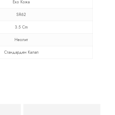
Еко Кожa
SR62
3.5 Cm
Неолит
Стандарден Калап