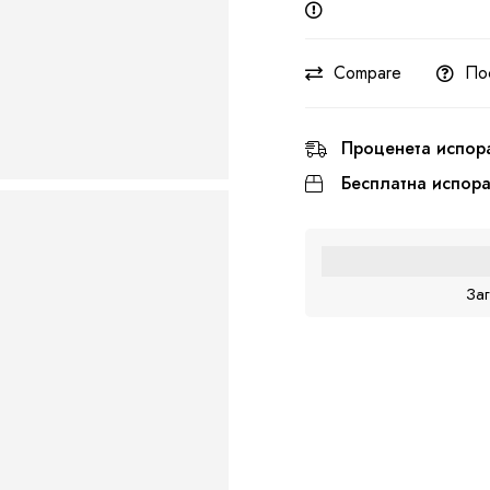
Compare
По
Проценета испор
Бесплатна испор
За