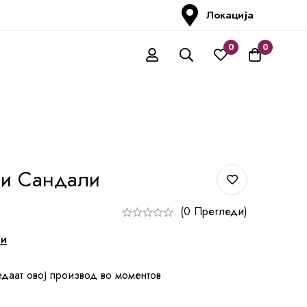
Локација
0
0
ни Сандали
(0 Прегледи)
ни
едаат овој производ во моментов