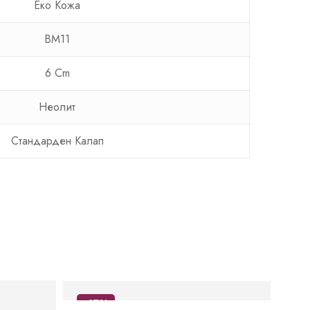
Еко Кожа
BM11
6 Cm
Неолит
Стандарден Калап
-67%