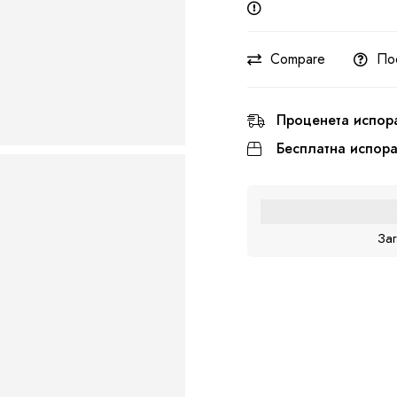
Compare
По
Проценета испор
Бесплатна испор
За