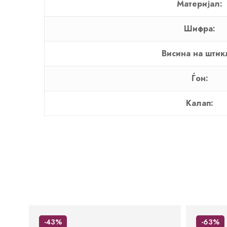
Материјал:
Шифра:
Висина на штик
Ѓон:
Калап:
-43%
-63%