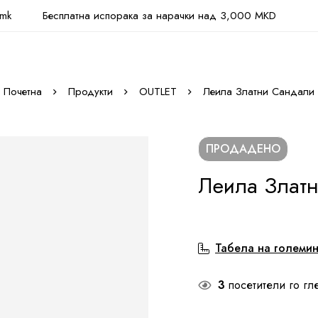
.mk
Бесплатна испорака за нарачки над 3,000 MKD
Почетна
Продукти
OUTLET
Леила Златни Сандали
ПРОДАДЕНО
Леила Злат
Табела на големи
3
посетители го гл