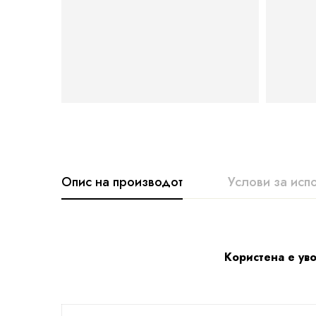
Опис на производот
Услови за исп
Користена е уво