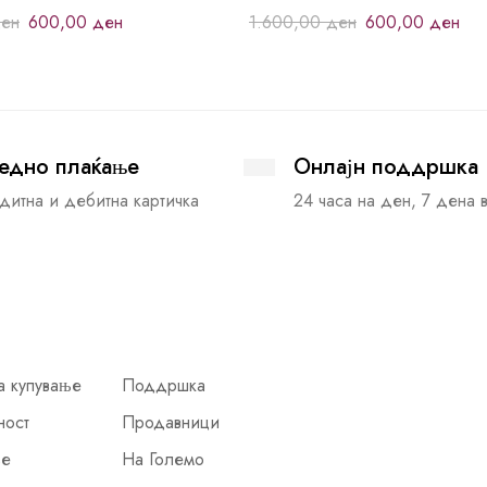
ен
600,00
ден
1.600,00
ден
600,00
ден
едно плаќање
Онлајн поддршка
дитна и дебитна картичка
24 часа на ден, 7 дена 
а купување
Поддршка
ност
Продавници
ње
На Големо