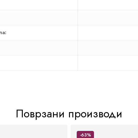
ла:
Поврзани производи
-63%