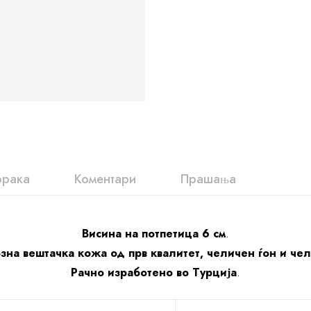
орака
Коментари
Прашања
Висина на потпетица 6 см
.
зна вештачка кожа од прв квалитет, челичен ѓон и че
Рачно изработено во Турција
.