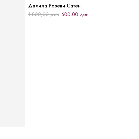
Далила Розеви Сатен
1.800,00
ден
600,00
ден