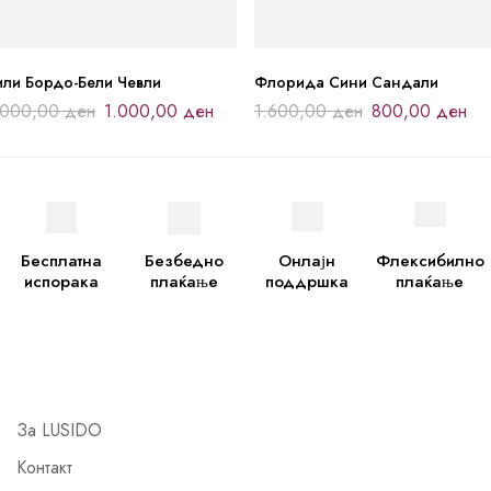
или Бордо-Бели Чевли
Флорида Сини Сандали
.000,00
ден
1.000,00
ден
1.600,00
ден
800,00
ден
Бесплатна
Безбедно
Онлајн
Флексибилно
испорака
плаќање
поддршка
плаќање
За LUSIDO
Контакт