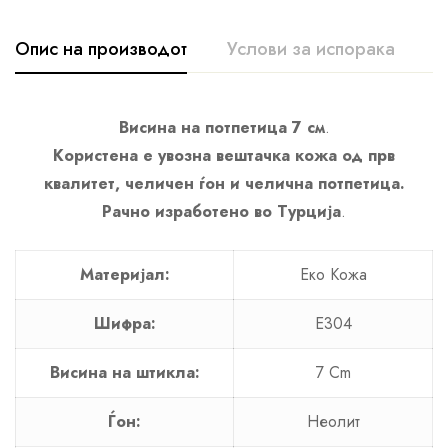
Опис на производот
Услови за испорака
К
Висина на потпетица 7 см
.
Користена е увозна вештачка кожа од прв
квалитет, челичен ѓон и челична потпетица.
Рачно изработено во Турција
.
Материјал:
Еко Кожа
Шифра:
Е304
Висина на штикла:
7 Cm
Ѓон:
Неолит