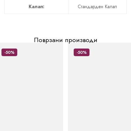
Калап:
Стандарден Калап
Поврзани производи
-50%
-50%