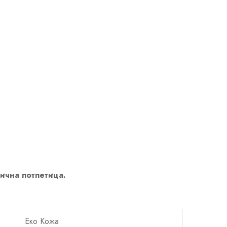
лична потпетица.
Еко Кожa