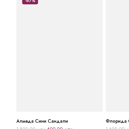
-67%
Алмеда Сини Сандали
Флорида 