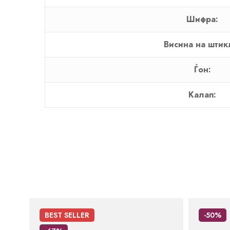
Шифра:
Висина на штик
Ѓон:
Калап:
BEST
SELLER
-50%