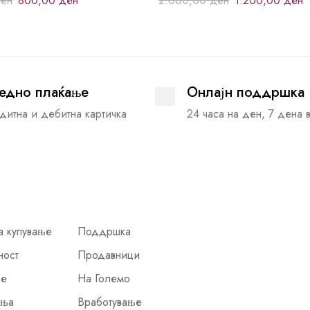
ен
800,00
ден
2.000,00
ден
1.200,00
ден
едно плаќање
Онлајн поддршка
дитна и дебитна картичка
24 часа на ден, 7 дена 
а купување
Поддршка
ност
Продавници
ње
На Големо
иња
Вработување