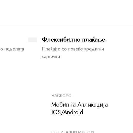
Флексибилно плаќање
во неделата
Плаќајте со повеќе кредитни
картички
НАСКОРО
Мобилна Апликација
IOS/Android
СОЦИЈАЛНИ МРЕЖИ