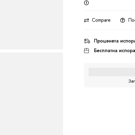
Compare
По
Проценета испор
Бесплатна испор
За