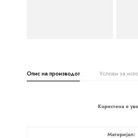
Опис на производот
Услови за исп
Користена е уво
Материјал: