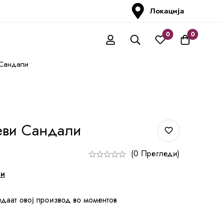
Локација
0
0
 Сандали
еви Сандали
(0 Прегледи)
ни
едаат овој производ во моментов