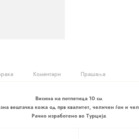
орака
Коментари
Прашања
Висина на потпетица 10 см
.
зна вештачка кожа од прв квалитет, челичен ѓон и че
Рачно изработено во Турција
.