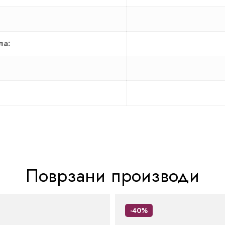
ла:
Поврзани производи
-40%