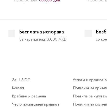
1.800,00
ден
600,00
ден
1.600,00
д
Бесплатна испорака
Безб
За нарачки над 3.000 MKD
со кре
За LUSIDO
Услови и правила з
Контакт
Политика за приват
Враќање и размена
Правила за купува
Често поставувани прашања
Политика за колач