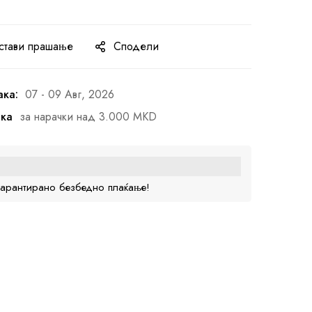
стави прашање
Сподели
ака:
07 - 09 Авг, 2026
ака
за нарачки над 3.000 MKD
гарантирано безбедно плаќање!