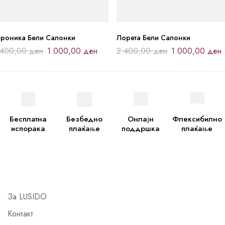
ероника Бели Салонки
Лорета Бели Салонки
.400,00
ден
1.000,00
ден
2.400,00
ден
1.000,00
ден
Бесплатна
Безбедно
Онлајн
Флексибилно
испорака
плаќање
поддршка
плаќање
За LUSIDO
Контакт