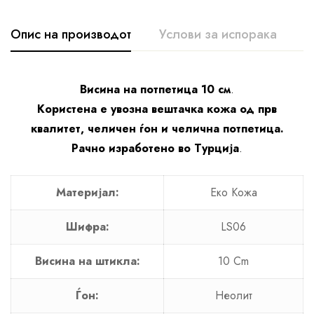
Опис на производот
Услови за испорака
К
Висина на потпетица 10 см
.
Користена е увозна вештачка кожа од прв
квалитет, челичен ѓон и челична потпетица.
Рачно изработено во Турција
.
Материјал:
Еко Кожа
Шифра:
LS06
Висина на штикла:
10 Cm
Ѓон:
Неолит