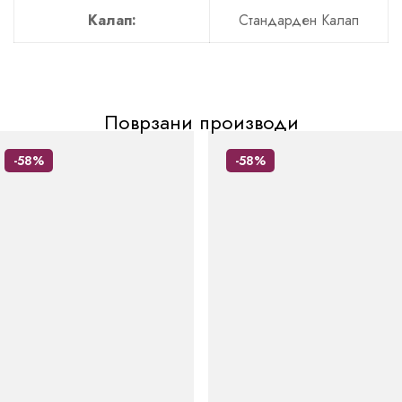
Калап:
Стандарден Калап
Поврзани производи
-58%
-58%