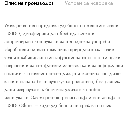
Опис на производот
Услови за испорака
К
Уживајте во неспоредлива удобност со женските чевли
LUSIDO, дизајнирани да обезбедат меко и
амортизирано вклопување за целодневна употреба.
Изработени од висококвалитна природна кожа, овие
чевли комбинираат стил и функционалност, што ги прави
совршени и за секојдневни излегувања и за поформални
прилики. Со нивниот лесен дизајн и ткаенина што дише,
вашите стапала ќе се чувствуваат разгалено, без разлика
дали извршувате работи или уживате во ноќно
излегување. Зачекорете во релаксација и елеганција со
LUSIDO Shoes – каде удобноста се среќава со шик.