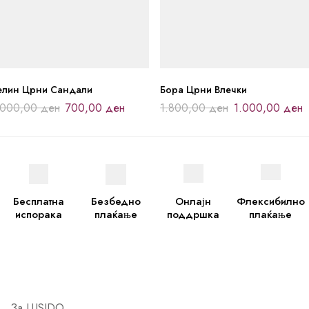
елин Црни Сандали
Бора Црни Влечки
.000,00
ден
700,00
ден
1.800,00
ден
1.000,00
ден
Бесплатна
Безбедно
Онлајн
Флексибилно
испорака
плаќање
поддршка
плаќање
За LUSIDO