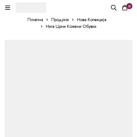
0
Почетна
Продукти
Нова Колекција
Нита Црни Кожени Обувки