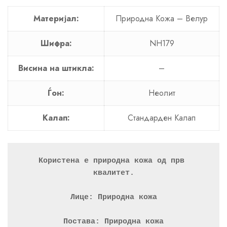
Материјал:
Природна Кожа – Велур
Шифра:
NH179
Висина на штикла:
–
Ѓон:
Неолит
Калап:
Стандарден Калап
Користена е природна кожа од прв 
квалитет.
Лице: Природна кожа
Постава: Природна кожа