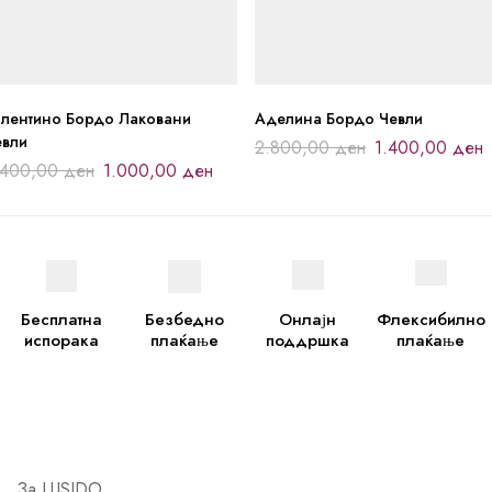
алентино Бордо Лаковани
Аделина Бордо Чевли
евли
2.800,00
ден
1.400,00
ден
.400,00
ден
1.000,00
ден
Бесплатна
Безбедно
Онлајн
Флексибилно
испорака
плаќање
поддршка
плаќање
За LUSIDO