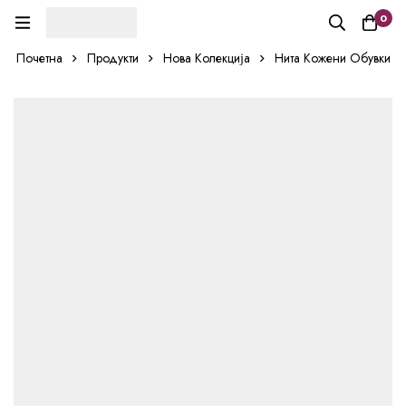
0
Почетна
Продукти
Нова Колекција
Нита Кожени Обувки