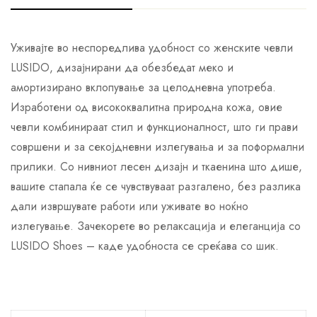
Уживајте во неспоредлива удобност со женските чевли
LUSIDO, дизајнирани да обезбедат меко и
амортизирано вклопување за целодневна употреба.
Изработени од висококвалитна природна кожа, овие
чевли комбинираат стил и функционалност, што ги прави
совршени и за секојдневни излегувања и за поформални
прилики. Со нивниот лесен дизајн и ткаенина што дише,
вашите стапала ќе се чувствуваат разгалено, без разлика
дали извршувате работи или уживате во ноќно
излегување. Зачекорете во релаксација и елеганција со
LUSIDO Shoes – каде удобноста се среќава со шик.