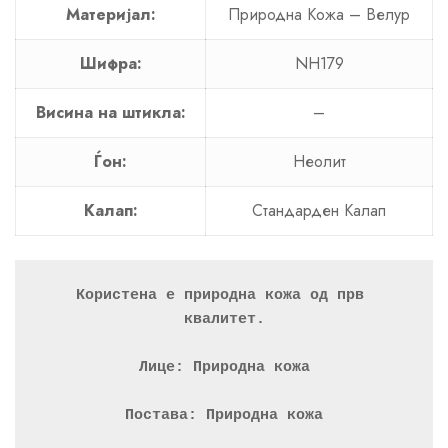
Материјал:
Природна Кожа – Велур
Шифра:
NH179
Висина на штикла:
–
Ѓон:
Неолит
Калап:
Стандарден Калап
Користена е природна кожа од прв 
квалитет.
Лице: Природна кожа
Постава: Природна кожа