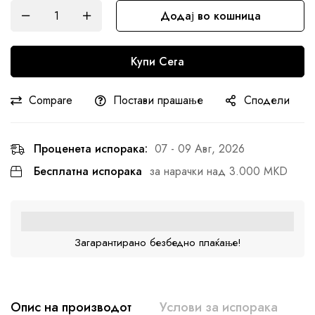
Додај во кошница
Купи Сега
Compare
Постави прашање
Сподели
Проценета испорака:
07 - 09 Авг, 2026
Бесплатна испорака
за нарачки над 3.000 MKD
Загарантирано безбедно плаќање!
Опис на производот
Услови за испорака
К