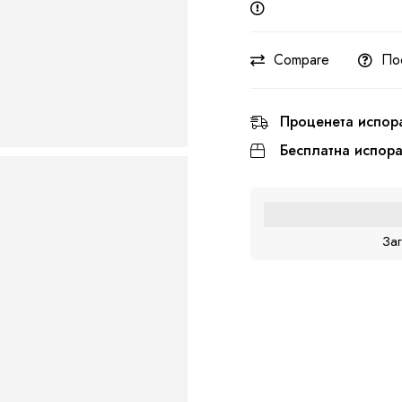
Compare
По
Проценета испор
Бесплатна испор
За