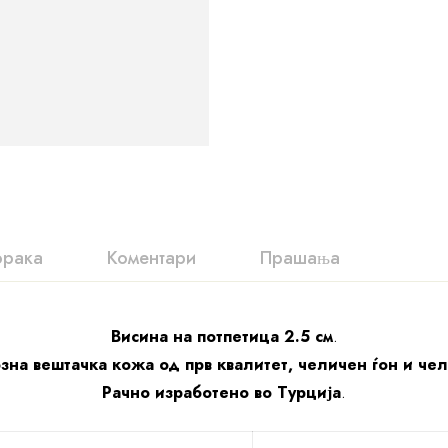
орака
Коментари
Прашања
Висина на потпетица 2.5 см
.
зна вештачка кожа од прв квалитет, челичен ѓон и че
Рачно изработено во Турција
.