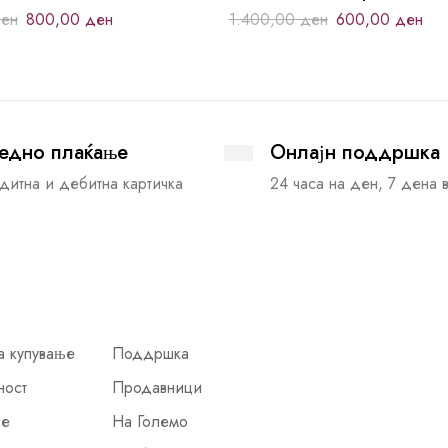
ен
800,00
ден
1.400,00
ден
600,00
ден
едно плаќање
Онлајн поддршка
дитна и дебитна картичка
24 часа на ден, 7 дена 
а купување
Поддршка
ност
Продавници
ње
На Големо