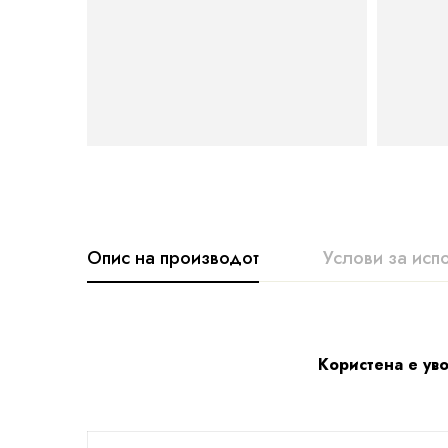
Опис на производот
Услови за исп
Користена е уво