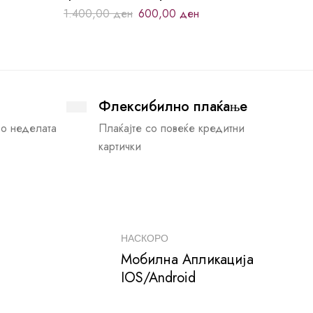
1.400,00
ден
600,00
ден
Флексибилно плаќање
во неделата
Плаќајте со повеќе кредитни
картички
НАСКОРО
Мобилна Апликација
IOS/Android