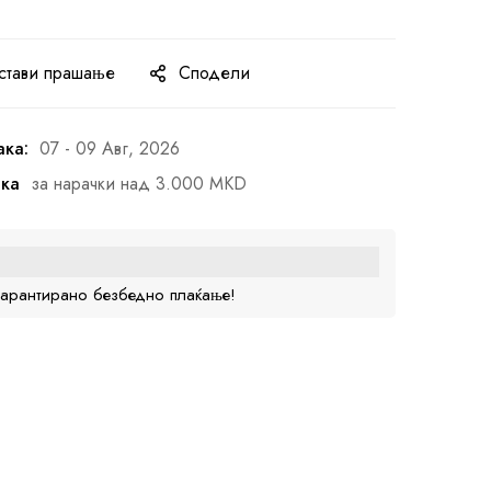
стави прашање
Сподели
ака:
07 - 09 Авг, 2026
ака
за нарачки над 3.000 MKD
гарантирано безбедно плаќање!