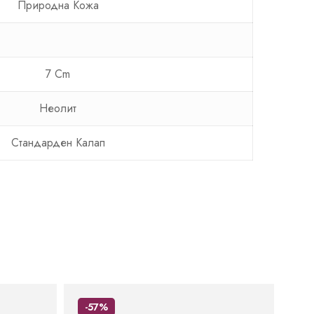
Природна Кожа
7 Cm
Неолит
Стандарден Калап
-57%