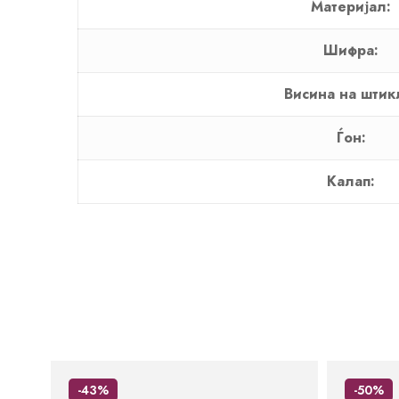
Материјал:
Шифра:
Висина на штик
Ѓон:
Калап:
-43%
-50%