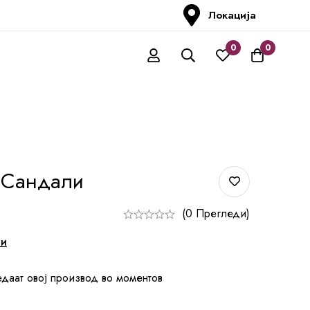
Локација
0
0
 Сандали
(0 Прегледи)
ни
едаат овој производ во моментов