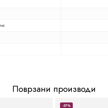
ла:
Поврзани производи
-57%