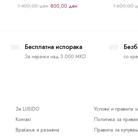
1.400,00
ден
800,00
ден
1.600,00
д
Бесплатна испорака
Безб
За нарачки над 3.000 MKD
со кре
За LUSIDO
Услови и правила з
Контакт
Политика за приват
Враќање и размена
Правила за купува