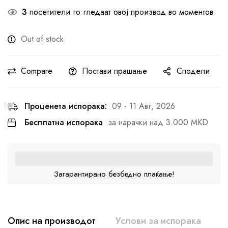
3
посетители го гледаат овој производ во моментов
Out of stock
Compare
Постави прашање
Сподели
Проценета испорака:
09 - 11 Авг, 2026
Бесплатна испорака
за нарачки над 3.000 MKD
Загарантирано безбедно плаќање!
Опис на производот
Услови за испорака
К