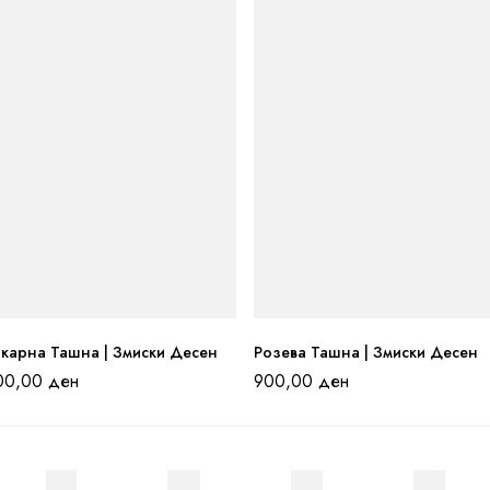
акарна Ташна | Змиски Десен
Розева Ташна | Змиски Десен
00,00
ден
900,00
ден