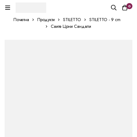
0
Почетна
Продукти
STILETTO
STILETTO - 9 cm
Саиге Црни Сандали