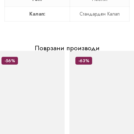
Калап:
Стандарден Калап
Поврзани производи
-56%
-63%