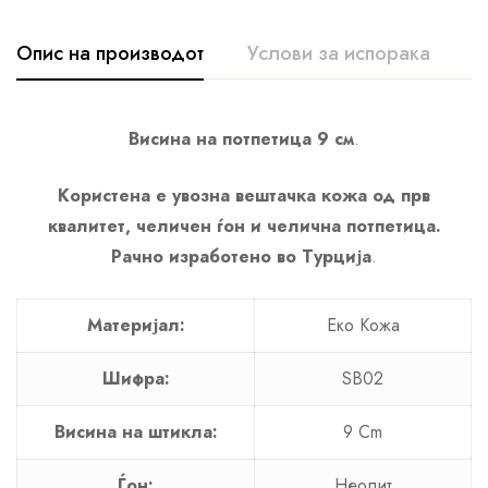
Опис на производот
Услови за испорака
К
Висина на потпетица 9 см
.
Користена е увозна вештачка кожа од прв
квалитет, челичен ѓон и челична потпетица.
Рачно изработено во Турција
.
Материјал:
Еко Кожа
Шифра:
SB02
Висина на штикла:
9 Cm
Ѓон:
Неолит