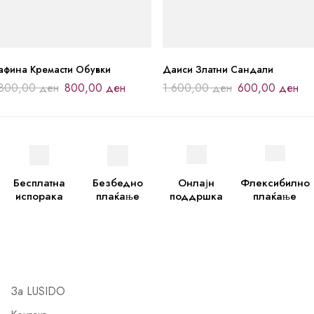
афина Кремасти Обувки
Даиси Златни Сандали
.800,00
ден
800,00
ден
1.600,00
ден
600,00
ден
Бесплатна
Безбедно
Онлајн
Флексибилно
испорака
плаќање
поддршка
плаќање
За LUSIDO