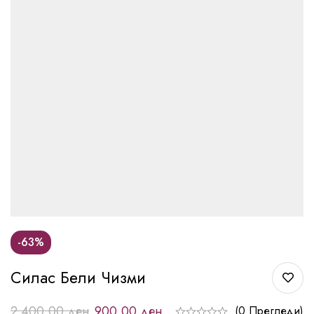
-63%
Силас Бели Чизми
2.400,00
ден
900,00
ден
(0 Прегледи)