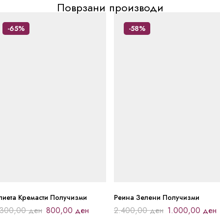
Поврзани производи
-65%
-58%
лиета Кремасти Получизми
Реина Зелени Получизми
.300,00
ден
800,00
ден
2.400,00
ден
1.000,00
ден