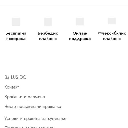
Бесплатна
Безбедно
Онлајн
Флексибилно
испорака
плаќање
поддршка
плаќање
За LUSIDO
Контакт
Враќање и размена
Често поставувани прашања
Услови и правила за купување