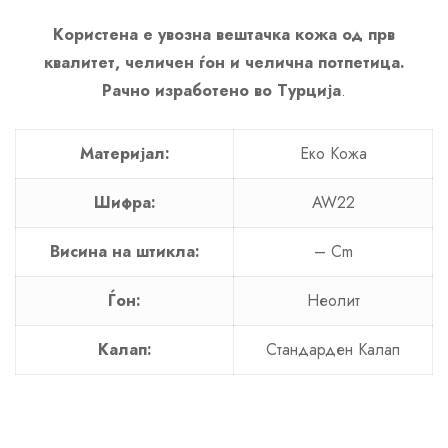
Користена е увозна вештачка кожа од прв
квалитет, челичен ѓон и челична потпетица.
Рачно изработено во Турција
.
Материјал:
Еко Кожа
Шифра:
AW22
Висина на штикла:
– Cm
Ѓон:
Неолит
Калап:
Стандарден Калап