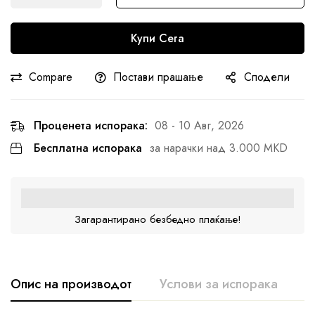
Купи Сега
Compare
Постави прашање
Сподели
Проценета испорака:
08 - 10 Авг, 2026
Бесплатна испорака
за нарачки над 3.000 MKD
Загарантирано безбедно плаќање!
Опис на производот
Услови за испорака
К