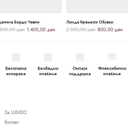
делина Бордо Чевли
Линда Кремасти Обувки
.800,00
ден
1.400,00
ден
2.000,00
ден
800,00
ден
Бесплатна
Безбедно
Онлајн
Флексибилно
испорака
плаќање
поддршка
плаќање
За LUSIDO
Контакт