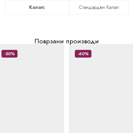
Калап:
Стандарден Калап
Поврзани производи
-50%
-60%