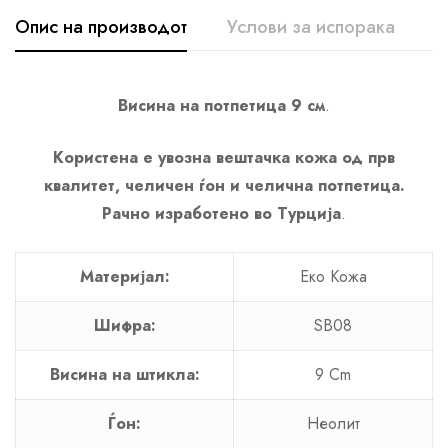
Опис на производот
Услови за испорака
К
Висина на потпетица 9 см
.
Користена е увозна вештачка кожа од прв
квалитет, челичен ѓон и челична потпетица.
Рачно изработено во Турција
.
Материјал:
Еко Кожа
Шифра:
SB08
Висина на штикла:
9 Cm
Ѓон:
Неолит