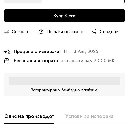
Купи Сега
Compare
Постави прашање
Сподели
Проценета испорака:
11 - 13 Авг, 2026
Бесплатна испорака
за нарачки над 3.000 MKD
Загарантирано безбедно плаќање!
Опис на производот
Услови за испорака
К