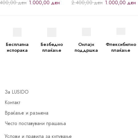
.400,00
ден
1.000,00
ден
2.400,00
ден
1.000,00
ден
Бесплатна
Безбедно
Онлајн
Флексибилно
испорака
плаќање
поддршка
плаќање
За LUSIDO
Контакт
Враќање и размена
Често поставувани прашања
Услови и правила за купување