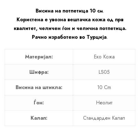
Висина на потпетица 10 см
.
Користена е увозна вештачка кожа од прв
квалитет, челичен ѓон и челична потпетица.
Рачно изработено во Турција
.
Материјал:
Еко Кожа
Шифра:
LS05
Висина на штикла:
10 Cm
Ѓон:
Неолит
Калап:
Стандарден Калап