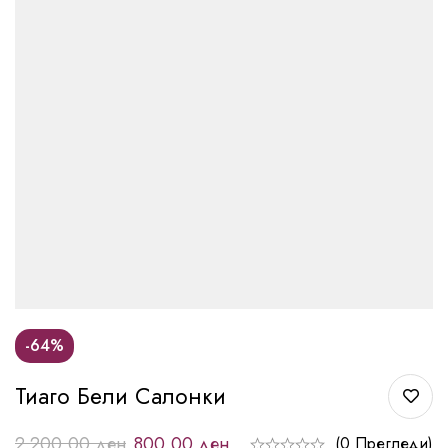
-64%
Тиаго Бели Салонки
2.200,00
ден
800,00
ден
(0 Прегледи)