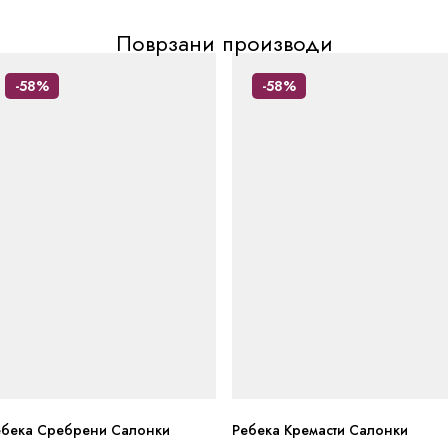
Поврзани производи
-58%
-58%
ебека Сребрени Салонки
Ребека Кремасти Салонки