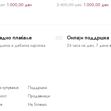
ден
1.000,00
ден
2.400,00
ден
1.000,00
ден
едно плаќање
Онлајн поддршка
дитна и дебитна картичка
24 часа на ден, 7 дена 
а купување
Поддршка
ност
Продавници
ње
На Големо