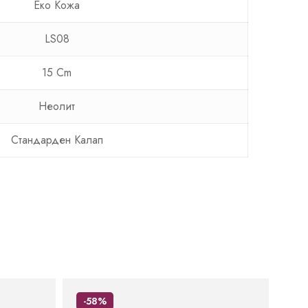
Еко Кожа
LS08
15 Cm
Неолит
Стандарден Калап
-58%