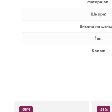
Материјал:
Шифра:
Висина на штик
Ѓон:
Калап:
-58%
-58%