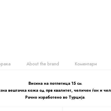
орака
About the brand
Коментари
Висина на потпетица 15 см
.
зна вештачка кожа од прв квалитет, челичен ѓон и че
Рачно изработено во Турција
.