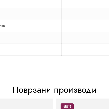
ла:
Поврзани производи
-58%