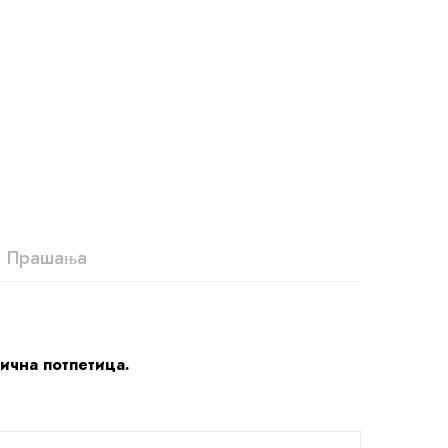
Прашања
лична потпетица.