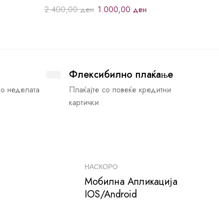
2.400,00
ден
1.000,00
ден
Флексибилно плаќање
во неделата
Плаќајте со повеќе кредитни
картички
НАСКОРО
Мобилна Апликација
IOS/Android