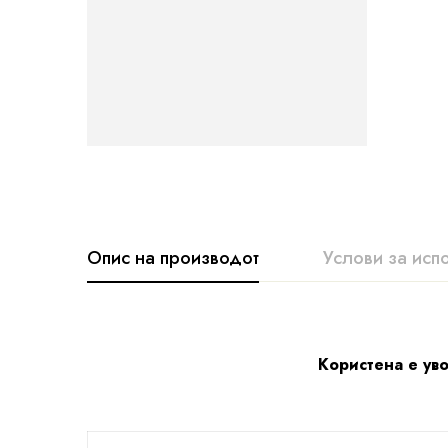
Опис на производот
Услови за исп
Користена е уво