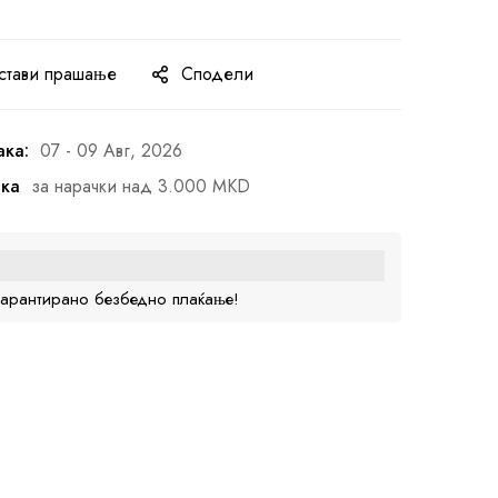
стави прашање
Сподели
ака:
07 - 09 Авг, 2026
ака
за нарачки над 3.000 MKD
гарантирано безбедно плаќање!