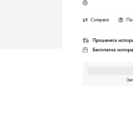
Compare
По
Проценета испор
Бесплатна испор
За