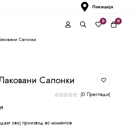
Локација
0
0
Лаковани Салонки
Лаковани Салонки
(0 Прегледи)
ни
едаат овој производ во моментов