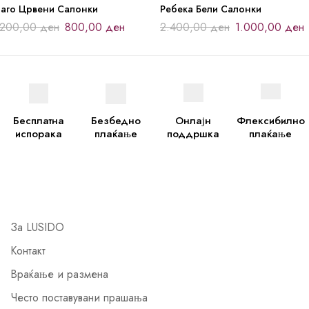
иаго Црвени Салонки
Ребека Бели Салонки
.200,00
ден
800,00
ден
2.400,00
ден
1.000,00
ден
Бесплатна
Безбедно
Онлајн
Флексибилно
испорака
плаќање
поддршка
плаќање
За LUSIDO
Контакт
Враќање и размена
Често поставувани прашања