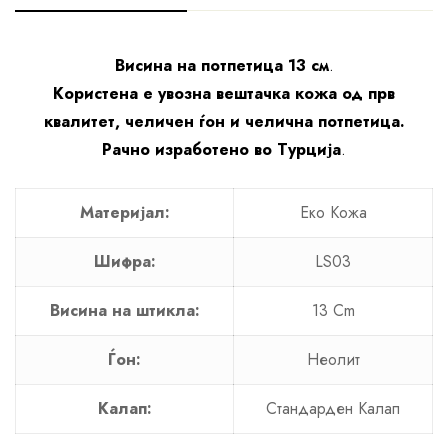
Висина на потпетица 13 см
.
Користена е увозна вештачка кожа од прв
квалитет, челичен ѓон и челична потпетица.
Рачно изработено во Турција
.
Материјал:
Еко Кожа
Шифра:
LS03
Висина на штикла:
13 Cm
Ѓон:
Неолит
Калап:
Стандарден Калап