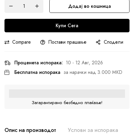
Додај во кошница
Купи Сега
Compare
Постави прашање
Сподели
Проценета испорака:
10 - 12 Авг, 2026
Бесплатна испорака
за нарачки над 3.000 MKD
Загарантирано безбедно плаќање!
Опис на производот
Услови за испорака
A