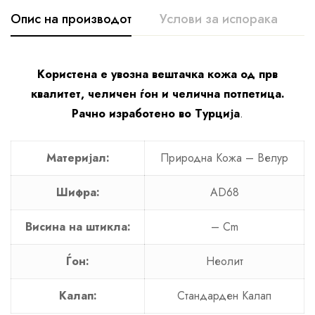
Опис на производот
Услови за испорака
К
Користена е увозна вештачка кожа од прв
квалитет, челичен ѓон и челична потпетица.
Рачно изработено во Турција
.
Материјал:
Природна Кожа – Велур
Шифра:
AD68
Висина на штикла:
– Cm
Ѓон:
Неолит
Калап:
Стандарден Калап