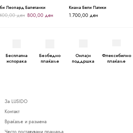
аби Леопард Балетанки
Киана Бели Патики
.400,00
ден
800,00
ден
1.700,00
ден
Бесплатна
Безбедно
Онлајн
Флексибилно
испорака
плаќање
поддршка
плаќање
За LUSIDO
Контакт
Враќање и размена
Често поставувани прашања