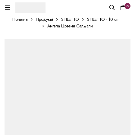
0
Почетна
Продукти
STILETTO
STILETTO - 10 cm
Ангела Црвени Салдали