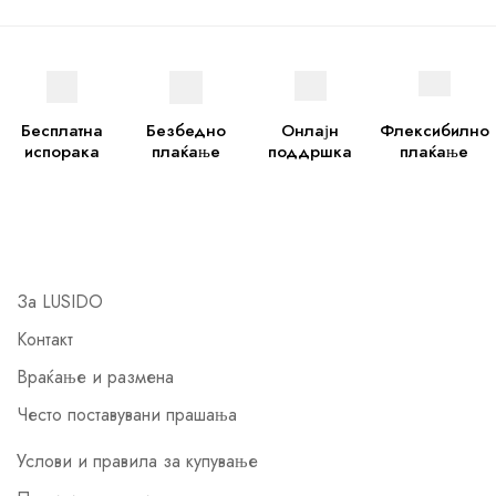
Бесплатна
Безбедно
Онлајн
Флексибилно
испорака
плаќање
поддршка
плаќање
За LUSIDO
Контакт
Враќање и размена
Често поставувани прашања
Услови и правила за купување