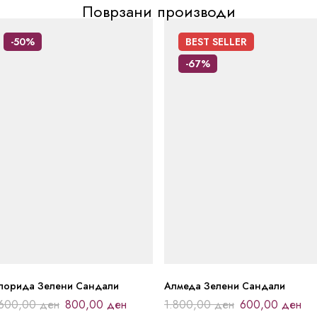
Поврзани производи
-50%
BEST
SELLER
-67%
лорида Зелени Сандали
Алмеда Зелени Сандали
.600,00
ден
800,00
ден
1.800,00
ден
600,00
ден