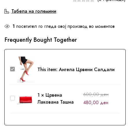
Табела на големини
1
посетител го гледа овој производ во моментов
Frequently Bought Together
Ангела
This item:
Ангела Црвени Салдали
Црвени
Салдали
600,00
ден
1
×
Црвена
Црвена
Лакована Ташна
480,00
ден
Лакована
Ташна