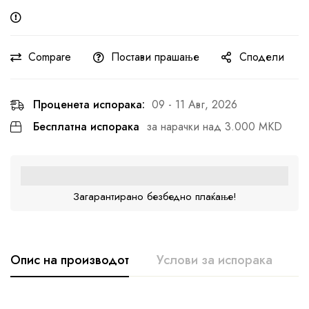
Compare
Постави прашање
Сподели
Проценета испорака:
09 - 11 Авг, 2026
Бесплатна испорака
за нарачки над 3.000 MKD
Загарантирано безбедно плаќање!
Опис на производот
Услови за испорака
К