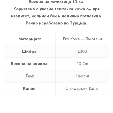
Висина на потпетица 10 см
.
Користена е увозна вештачка кожа од прв
квалитет, челичен ѓон и челична потпетица.
Рачно изработено во Турција
.
Материјал:
Еко Кожa – Лаковани
Шифра:
E303
Висина на штикла:
10 Cm
Ѓон:
Неолит
Калап:
Стандарден Калап