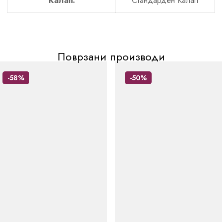
Калап:
Стандарден Калап
Поврзани производи
-58%
-50%