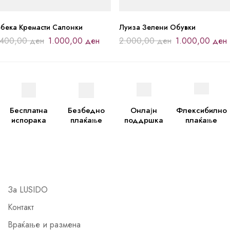
ебека Кремасти Салонки
Луиза Зелени Обувки
.400,00
ден
1.000,00
ден
2.000,00
ден
1.000,00
ден
Бесплатна
Безбедно
Онлајн
Флексибилно
испорака
плаќање
поддршка
плаќање
За LUSIDO
Контакт
Враќање и размена