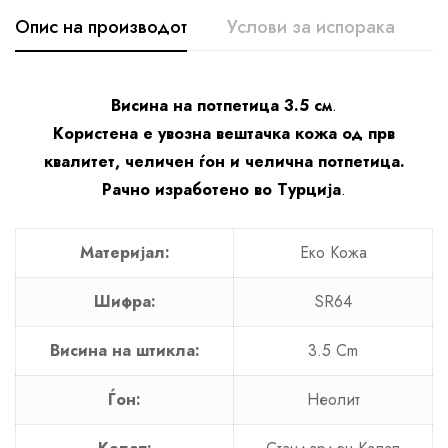
Опис на производот
Услови за испорака
К
Висина на потпетица 3.5 см
.
Користена е увозна вештачка кожа од прв
квалитет, челичен ѓон и челична потпетица.
Рачно изработено во Турција
.
Материјал:
Еко Кожa
Шифра:
SR64
Висина на штикла:
3.5 Cm
Ѓон:
Неолит