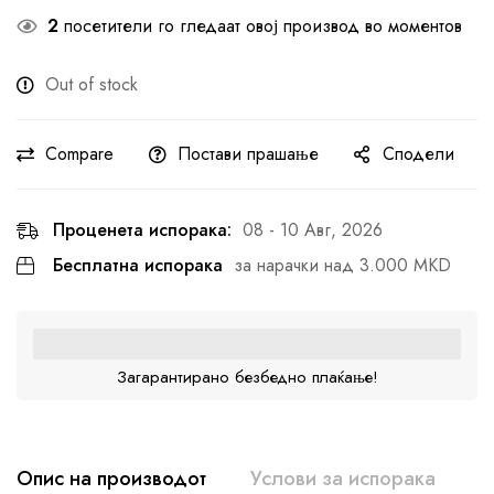
2
посетители го гледаат овој производ во моментов
Out of stock
Compare
Постави прашање
Сподели
Проценета испорака:
08 - 10 Авг, 2026
Бесплатна испорака
за нарачки над 3.000 MKD
Загарантирано безбедно плаќање!
Опис на производот
Услови за испорака
К