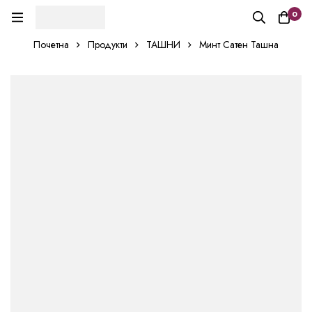
0
Почетна
Продукти
ТАШНИ
Минт Сатен Ташна