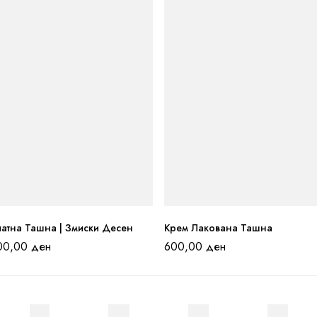
латна Ташна | Змиски Десен
Крем Лакована Ташна
00,00
ден
600,00
ден