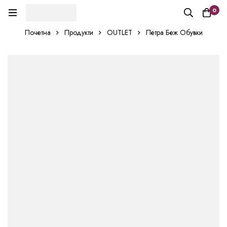
0
Почетна
Продукти
OUTLET
Петра Беж Обувки