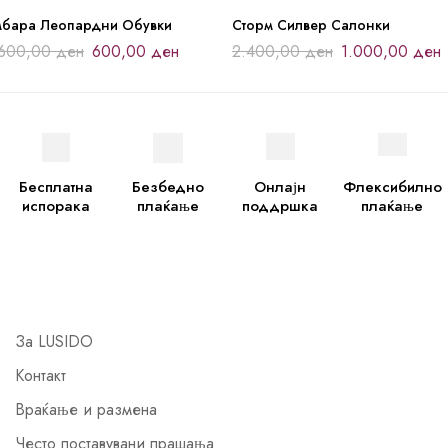
мбара Леопардни Обувки
Сторм Силвер Салонки
.600,00
ден
600,00
ден
2.400,00
ден
1.000,00
ден
Бесплатна
Безбедно
Онлајн
Флексибилно
испорака
плаќање
поддршка
плаќање
За LUSIDO
Контакт
Враќање и размена
Често поставувани прашања