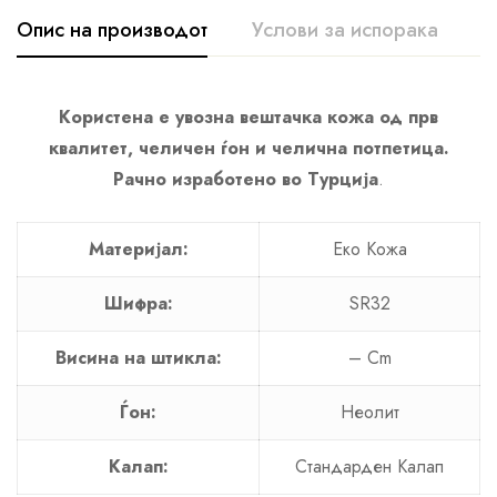
Опис на производот
Услови за испорака
К
Користена е увозна вештачка кожа од прв
квалитет, челичен ѓон и челична потпетица.
Рачно изработено во Турција
.
Материјал:
Еко Кожа
Шифра:
SR32
Висина на штикла:
– Cm
Ѓон:
Неолит
Калап:
Стандарден Калап