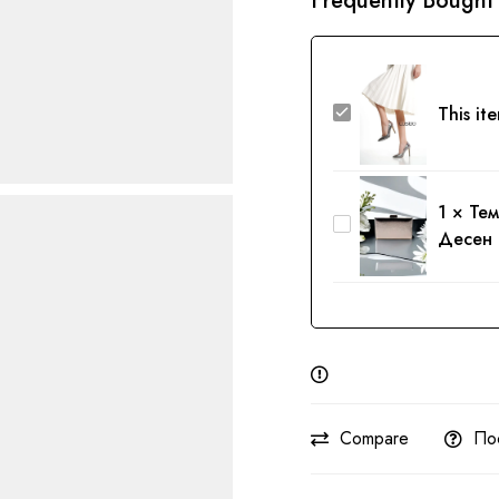
Frequently Bought
Рос
This it
Платин
Чевли
1
×
Тем
Темно
Десен
Сива
Ташна
|
Змиски
Десен
Compare
По