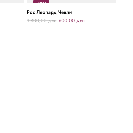
-67%
Рос Леопард Чевли
1.800,00
ден
600,00
ден