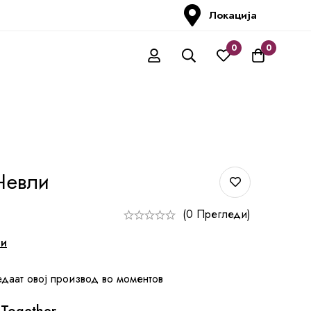
Локација
0
0
Чевли
(0 Прегледи)
ни
едаат овој производ во моментов