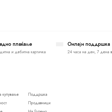
едно плаќање
Онлајн поддршка
дитна и дебитна картичка
24 часа на ден, 7 дена 
а купување
Поддршка
ност
Продавници
ње
На Големо