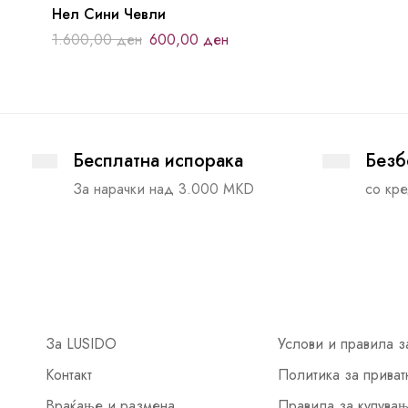
Нел Сини Чевли
1.600,00
ден
600,00
ден
Бесплатна испорака
Безб
За нарачки над 3.000 MKD
со кре
За LUSIDO
Услови и правила з
Контакт
Политика за приват
Враќање и размена
Правила за купува