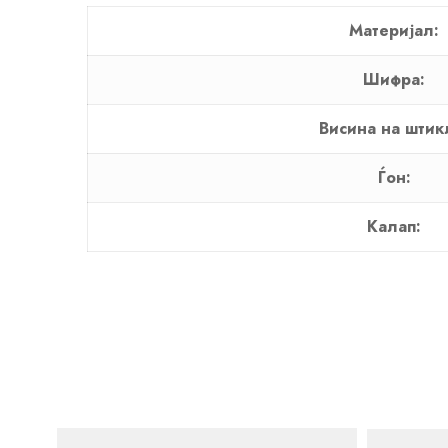
Материјал:
Шифра:
Висина на штик
Ѓон:
Калап: