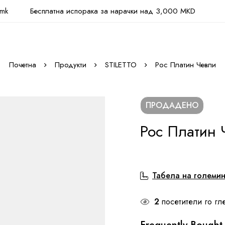
.mk
Бесплатна испорака за нарачки над 3,000 MKD
Почетна
Продукти
STILETTO
Рос Платин Чевли
ПРОДАДЕНО
Рос Платин 
Табела на големи
2
посетители го гл