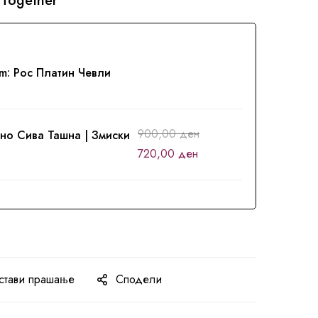
 Together
em:
Рос Платин Чевли
900,00
ден
но Сива Ташна | Змиски
720,00
ден
стави прашање
Сподели