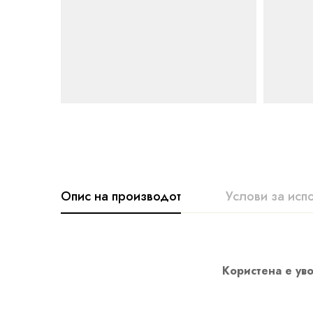
Опис на производот
Услови за исп
Користена е уво