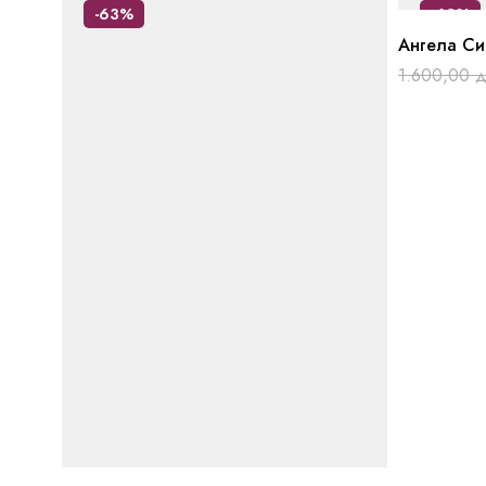
-63%
-63%
Ангела С
1.600,00
д