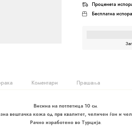
Проценета испор
Бесплатна испор
За
орака
Коментари
Прашања
Висина на потпетица 10 см
.
зна вештачка кожа од прв квалитет, челичен ѓон и че
Рачно изработено во Турција
.